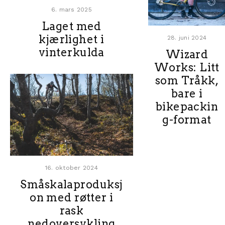
6. mars 2025
Laget med
kjærlighet i
28. juni 2024
vinterkulda
Wizard
Works: Litt
som Tråkk,
bare i
bikepackin
g-format
16. oktober 2024
Småskalaproduksj
on med røtter i
rask
nedoversykling