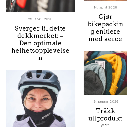
14. april 2026
Gjør
29. april 2026
bikepackin
Sverger til dette
g enklere
dekkmerket: –
med aeroe
Den optimale
helhetsopplevelse
n
18. januar 2026
Tråkk
ullprodukt
er: