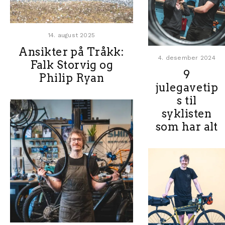
14. august 2025
Ansikter på Tråkk:
4. desember 2024
Falk Storvig og
9
Philip Ryan
julegavetip
s til
syklisten
som har alt