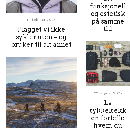
funksjonell
og estetisk
på samme
17. februar 2026
tid
Plagget vi ikke
sykler uten – og
bruker til alt annet
22. august 2025
La
sykkelsekk
en fortelle
hvem du