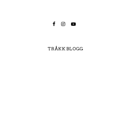
TRÅKK BLOGG
Trimmet el-sykkel
Derfor satser Tråkk på Hope
Technology
Slik unngår du at
vintersykkelsesongen tar deg på
senga