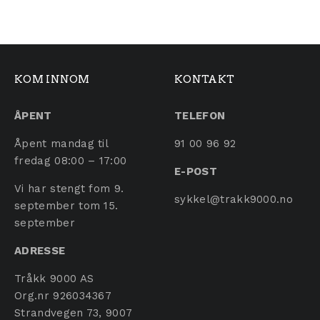
KOM INNOM
KONTAKT
ÅPENT
TELEFON
Åpent mandag til
91 00 96 92
fredag 08:00 – 17:00
E-POST
Vi har stengt fom 9.
sykkel@trakk9000.no
september tom 15.
september
ADRESSE
Tråkk 9000 AS
Org.nr 926034367
Strandvegen 73, 9007