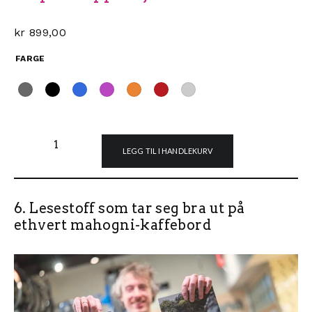
kr
899,00
FARGE
Hope dropper fjernkontroll antall
LEGG TIL I HANDLEKURV
6. Lesestoff som tar seg bra ut på
ethvert mahogni-kaffebord