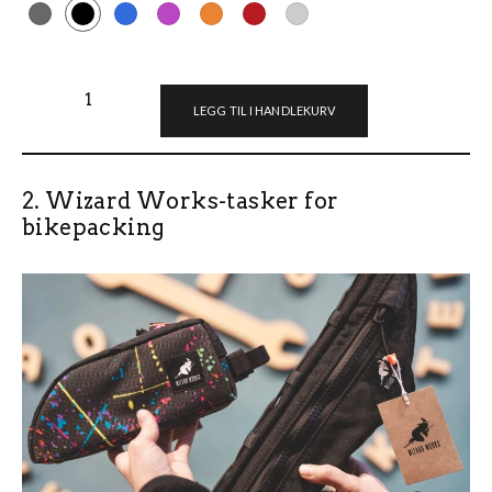
Hope F22 flatpedal antall
LEGG TIL I HANDLEKURV
2. Wizard Works-tasker for
bikepacking