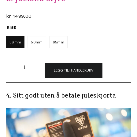
kr
1499,00
RISE
38mm
50mm
65mm
Burgtec Ride HIGH Josh Bryceland Styre antall
LEGG TIL I HANDLEKURV
4. Sitt godt uten å betale juleskjorta