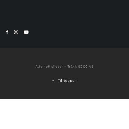
Alle rettigheter - Tråkk 9000 AS
Til toppen