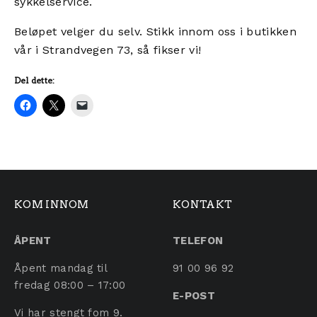
sykkelservice.
Beløpet velger du selv. Stikk innom oss i butikken
vår i Strandvegen 73, så fikser vi!
Del dette:
KOM INNOM
KONTAKT
ÅPENT
TELEFON
Åpent mandag til
91 00 96 92
fredag 08:00 – 17:00
E-POST
Vi har stengt fom 9.