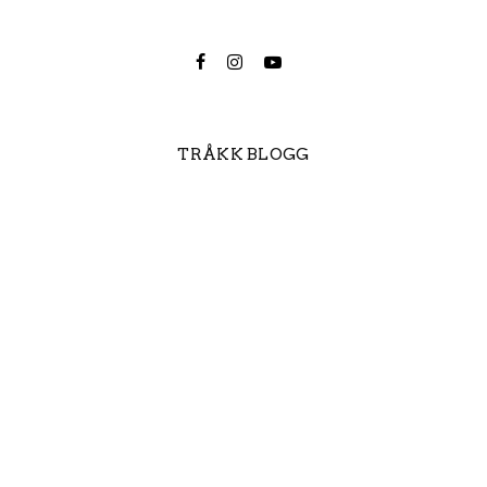
TRÅKK BLOGG
Trimmet el-sykkel
Derfor satser Tråkk på Hope
Technology
Slik unngår du at
vintersykkelsesongen tar deg på
senga