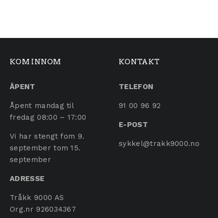
KOM INNOM
KONTAKT
ÅPENT
TELEFON
Åpent mandag til
91 00 96 92
fredag 08:00 – 17:00
E-POST
Vi har stengt fom 9.
sykkel@trakk9000.no
september tom 15.
september
ADRESSE
Tråkk 9000 AS
Org.nr 926034367