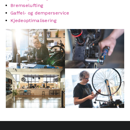
Bremselufting
Gaffel- og demperservice
Kjedeoptimalisering