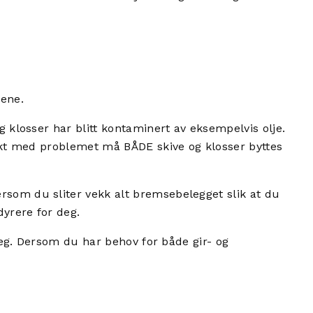
lene.
g klosser har blitt kontaminert av eksempelvis olje.
bukt med problemet må BÅDE skive og klosser byttes
rsom du sliter vekk alt bremsebelegget slik at du
dyrere for deg.
 deg. Dersom du har behov for både gir- og