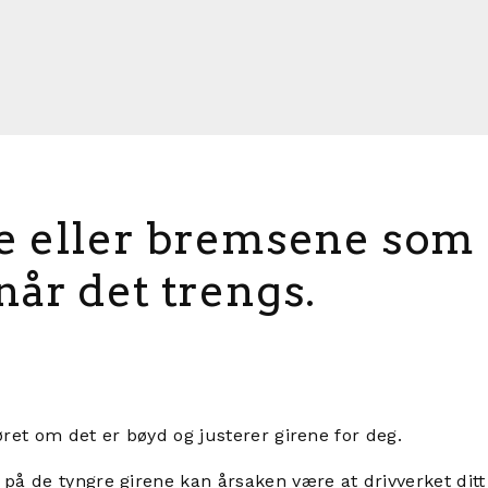
 eller bremsene som d
år det trengs.
øret om det er bøyd og justerer girene for deg.
 de tyngre girene kan årsaken være at drivverket ditt er