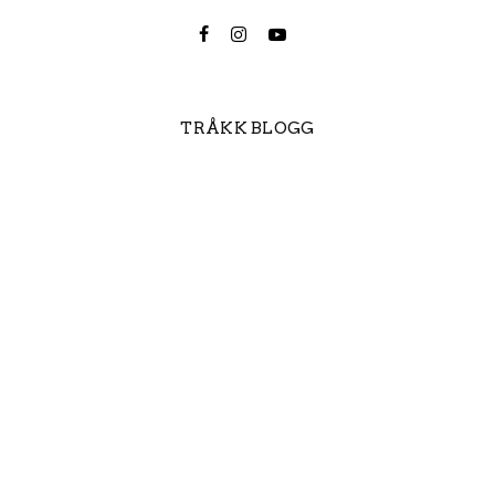
TRÅKK BLOGG
Trimmet el-sykkel
Derfor satser Tråkk på Hope
Technology
Slik unngår du at
vintersykkelsesongen tar deg på
senga