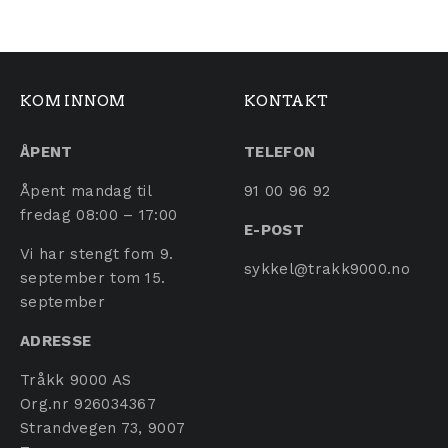
KOM INNOM
KONTAKT
ÅPENT
TELEFON
Åpent mandag til
91 00 96 92
fredag 08:00 – 17:00
E-POST
Vi har stengt fom 9.
sykkel@trakk9000.no
september tom 15.
september
ADRESSE
Tråkk 9000 AS
Org.nr 926034367
Strandvegen 73, 9007