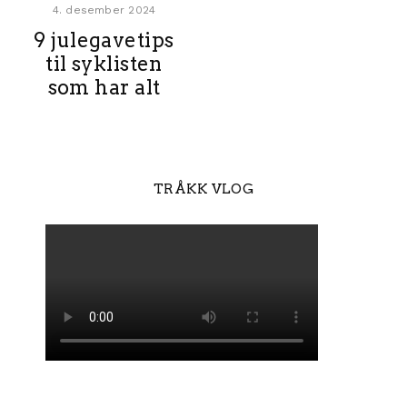
4. desember 2024
9 julegavetips
til syklisten
som har alt
TRÅKK VLOG