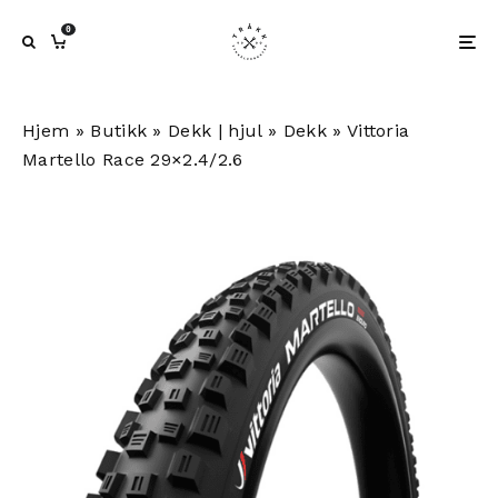
0
Hjem
»
Butikk
»
Dekk | hjul
»
Dekk
»
Vittoria
Martello Race 29×2.4/2.6