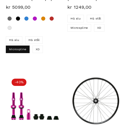
kr
5099,00
kr
1249,00
HG alu
HG stål
Microspline
XD
HG alu
HG stål
Dette produktet har flere 
Microspline
XD
Dette produktet har flere varianter. Alternativene ka
-40%