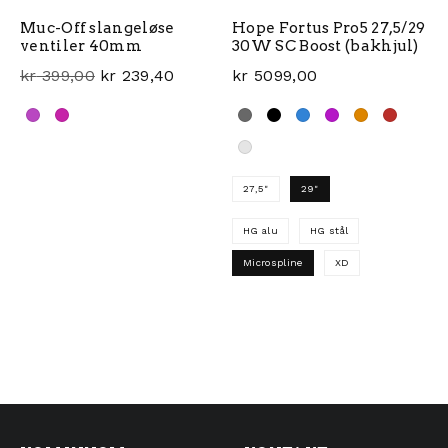
Muc-Off slangeløse
Hope Fortus Pro5 27,5/29
ventiler 40mm
30W SC Boost (bakhjul)
Opprinnelig pris var: kr 399,00.
Nåværende pris er: kr 239,40.
kr
399,00
kr
239,40
kr
5099,00
Dette produktet har flere varianter. Alternativene ka
27,5"
29"
HG alu
HG stål
Microspline
XD
Dette produktet har flere 