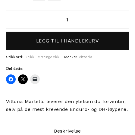
Vittoria Martello Race 29x2.4/2.
LEGG TIL I HANDLEKURV
Stikkord:
Dekk
Terrengdekk
Merke:
Vittoria
Del dette:
Vittoria Martello leverer den ytelsen du forventer,
selv på de mest krevende Enduro- og DH-løypene.
Beskrivelse