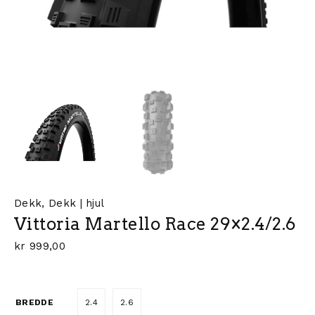
Dekk
,
Dekk | hjul
Vittoria Martello Race 29×2.4/2.6
kr
999,00
BREDDE
2.4
2.6