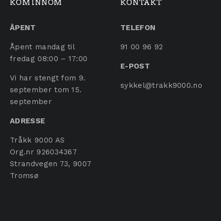
KOM INNOM
KONTAKT
ÅPENT
TELEFON
Åpent mandag til
91 00 96 92
fredag 08:00 – 17:00
E-POST
Vi har stengt fom 9.
sykkel@trakk9000.no
september tom 15.
september
ADRESSE
Tråkk 9000 AS
Org.nr 926034367
Strandvegen 73, 9007
Tromsø