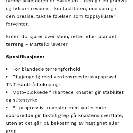
Denne siste delen er nøkkelen – den gir en gradvis
og følsom respons i kontaktflaten, noe som gir
den presise, taktile følelsen som toppsyklister
forventer.
Enten du kjører over stein, røtter eller blandet
terreng – Martello leverer.
Spesifikasjoner
For blandede terrengforhold
Tilgjengelig med verdensmesterskapsprøvd
TNT-kanttrådteknologi
Moto-blokkede firkantede knaster gir stabilitet
og slitestyrke
Et progressivt mønster med varierende
sporbredde gir taktilt grep på knastens overflate,
uten at det går på bekostning av hastighet eller
grep