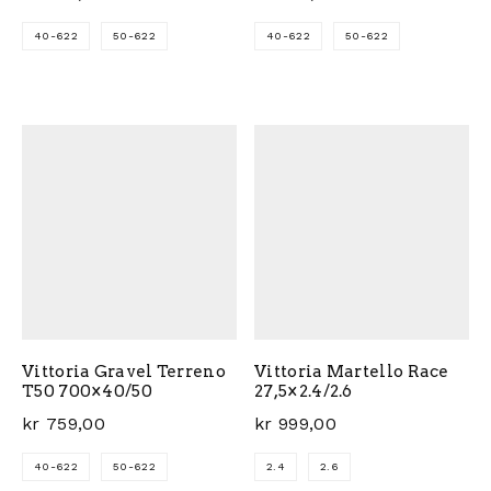
40-622
50-622
40-622
50-622
Dette produktet har flere varianter. Alternativene ka
Dette produktet har flere 
Vittoria Gravel Terreno
Vittoria Martello Race
T50 700×40/50
27,5×2.4/2.6
kr
759,00
kr
999,00
40-622
50-622
2.4
2.6