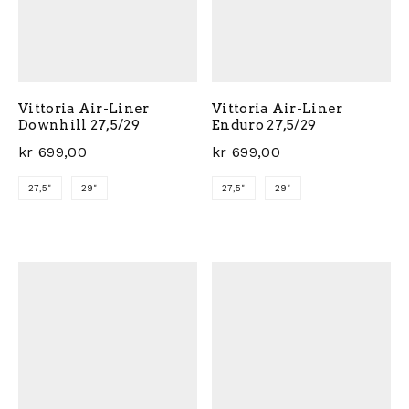
Vittoria Air-Liner
Vittoria Air-Liner
Downhill 27,5/29
Enduro 27,5/29
kr
699,00
kr
699,00
27,5"
29"
27,5"
29"
Dette produktet har flere varianter. Alternativene ka
Dette produktet har flere 