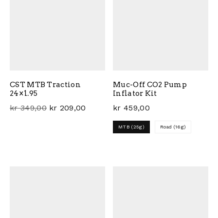
CST MTB Traction
Muc-Off CO2 Pump
24×1.95
Inflator Kit
Opprinnelig pris var: kr 349,00.
Nåværende pris er: kr 209,00.
kr
349,00
kr
209,00
kr
459,00
MTB (25g)
Road (16g)
Dette produktet har flere 