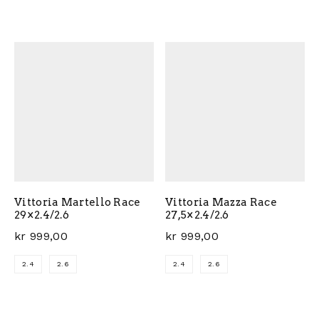
Dette produktet har flere varianter. Alternativene ka
Dette produktet har flere 
Vittoria Martello Race
Vittoria Mazza Race
29×2.4/2.6
27,5×2.4/2.6
kr
999,00
kr
999,00
2.4
2.6
2.4
2.6
Dette produktet har flere varianter. Alternativene ka
Dette produktet har flere 