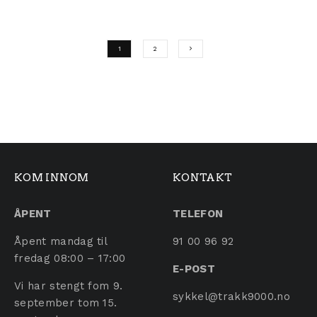
1
2
KOM INNOM
KONTAKT
ÅPENT
TELEFON
Åpent mandag til
91 00 96 92
fredag 08:00 – 17:00
E-POST
Vi har stengt fom 9.
sykkel@trakk9000.no
september tom 15.