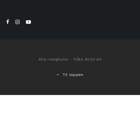
Alle rettigheter - Tråkk 9000 AS
Til toppen
Hjem
»
Butikk
»
Klær | beskyttelse
»
Merch
»
Tråkk