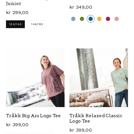
Junior
kr
349,00
kr
299,00
134/140
146/152
Dette produktet har flere 
Dette produktet har flere varianter. Alternativene ka
Tråkk Big Ass Logo Tee
Tråkk Relaxed Classic
Logo Tee
kr
399,00
kr
399,00