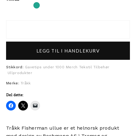
Tråkk Fisherman ullue antall
LEGG TIL I HANDLEKURV
Stikkord:
Gavetips under 1000
Merch
Tekstil
Tilbehør
Ullprodukter
Merke:
Tråkk
Del dette:
Tråkk Fisherman ullue er et helnorsk produkt
med design av Rochmann AS i Tromsø og