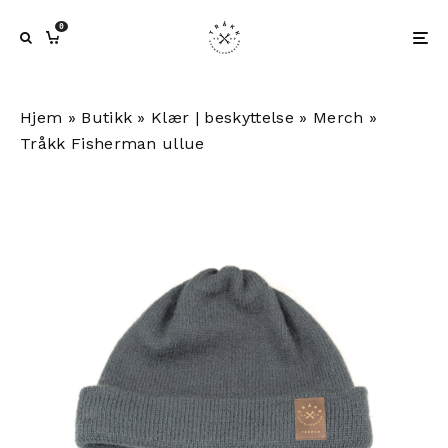
0
Hjem
»
Butikk
»
Klær | beskyttelse
»
Merch
»
Tråkk Fisherman ullue