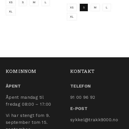
XS
S
M
L
XS
S
M
L
XL
XL
Dette produktet har flere varianter. Alternativene ka
Dette produktet har flere 
KOM INNOM
KONTAKT
ÅPENT
TELEFON
Åpent mandag til
91 00 96 92
fredag 08:00 – 17:00
E-POST
Vi har stengt fom 9.
sykkel@trakk9000.no
september tom 15.