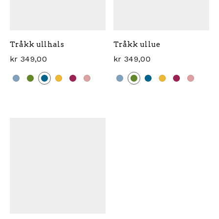
Tråkk ullhals
Tråkk ullue
kr
349,00
kr
349,00
Dette produktet har flere varianter. Alternativene ka
Dette produktet har flere 