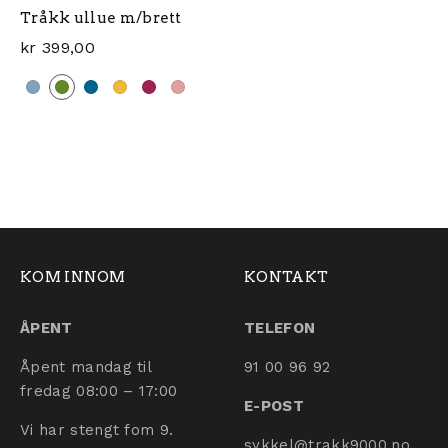
Tråkk ullue m/brett
kr
399,00
Dette produktet har flere varianter. Alternativene ka
KOM INNOM
KONTAKT
ÅPENT
TELEFON
Åpent mandag til
91 00 96 92
fredag 08:00 – 17:00
E-POST
Vi har stengt fom 9.
sykkel@trakk9000.no