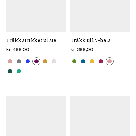
Tråkk strikket ullue
Tråkk ull V-hals
kr
499,00
kr
399,00
Dette produktet har flere 
Dette produktet har flere varianter. Alternativene ka