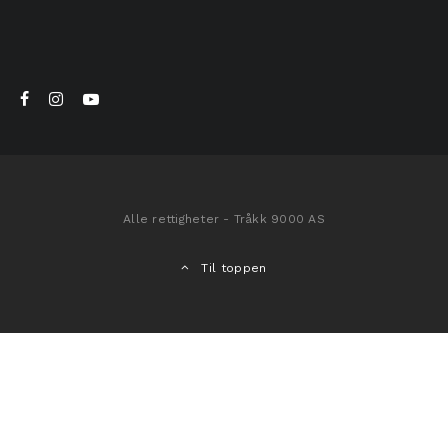
Alle rettigheter - Tråkk 9000 AS
Til toppen
Hjem
»
Ullprodukter