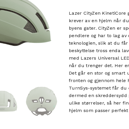
Lazer CityZen KinetiCore 
krever av en hjelm når du 
byens gater. CityZen er spe
pendlere og har to lag av
teknologien, slik at du få
beskyttelse tross enda lav
med Lazers Universal LED
når du trenger det. Her e
Det går en stor og smart 
fronten og gjennom hele 
TurnSys-systemet får du e
dermed en skreddersydd p
ulike størrelser, så her f
hjelm som passer perfekt 