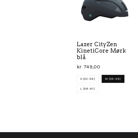
Lazer CityZen
KinetiCore Mørk
blå
kr
749,00
S (52-56)
M (55-59)
L (58-61)
Dette produktet har fler