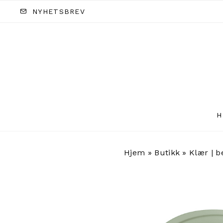
NYHETSBREV
H
Hjem
»
Butikk
»
Klær | b