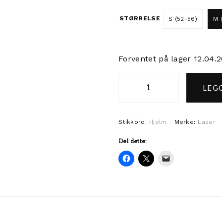
STØRRELSE
S (52-56)
M 
Forventet på lager 12.04.
LEGG
Lazer CityZen Kineti
Stikkord:
Hjelm
Merke:
Lazer
Del dette: