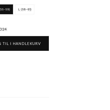
(55-59)
L (58-61)
2024
 TIL I HANDLEKURV
Core Mintgrønn antall