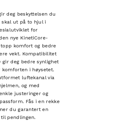
gir deg beskyttelsen du
skal ut på to hjul i
sialutviklet for
 den nye KinetiCore-
r topp komfort og bedre
ere vekt. Kompatibilitet
 gir deg bedre synlighet
r komforten i høysetet.
utformet luftekanal via
hjelmen, og med
nkle justeringer og
assform. Fås i en rekke
inner du garantert en
til pendlingen.