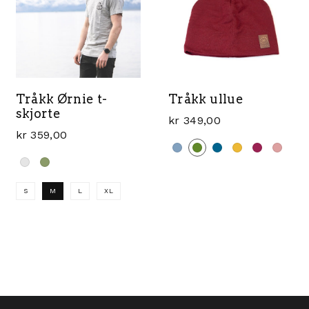
Tråkk Ørnie t-
Tråkk ullue
skjorte
kr
349,00
kr
359,00
Dette produktet har flere
S
M
L
XL
Dette produktet har flere varianter. Alternativene k
e varianter. Alternativene kan velges på produktsiden