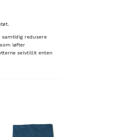
tøt.
n samtidig redusere
 som løfter
tterne selvtillit enten