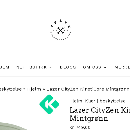
JEM
NETTBUTIKK
BLOGG
OM OSS
MERK
eskyttelse
»
Hjelm
»
Lazer CityZen KinetiCore Mintgrønn
Hjelm
,
Klær | beskyttelse
Lazer CityZen Ki
Mintgrønn
kr
749,00