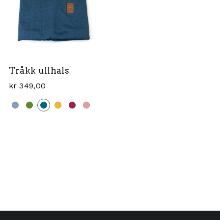
Tråkk ullhals
kr
349,00
 varianter. Alternativene kan velges på produktsiden
Dette produktet har flere varianter. Alternativene ka
an velges på produktsiden