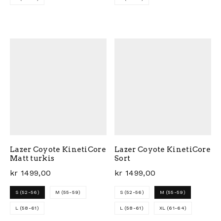
Dette produktet har flere varianter. Alternativene ka
Dette produktet har flere 
Lazer Coyote KinetiCore
Lazer Coyote KinetiCore
Matt turkis
Sort
kr
1499,00
kr
1499,00
S (52-56)
M (55-59)
S (52-56)
M (55-59)
L (58-61)
L (58-61)
XL (61-64)