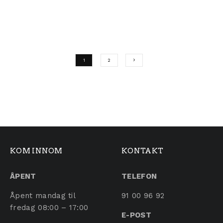
Dette produktet har flere varianter. Alternativene ka
1
2
KOM INNOM
KONTAKT
ÅPENT
TELEFON
Åpent mandag til
91 00 96 92
fredag 08:00 – 17:00
E-POST