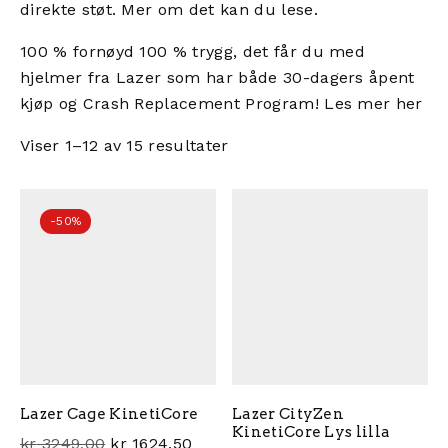
direkte støt. Mer om det kan du lese.
100 % fornøyd 100 % trygg, det får du med
hjelmer fra Lazer som har både 30-dagers åpent
kjøp og Crash Replacement Program!
Les mer her
Viser 1–12 av 15 resultater
-50%
Lazer Cage KinetiCore
Lazer CityZen
KinetiCore Lys lilla
Opprinnelig pris var: kr 3249,00.
Nåværende pris er: kr 1624,50.
kr
3249,00
kr
1624,50