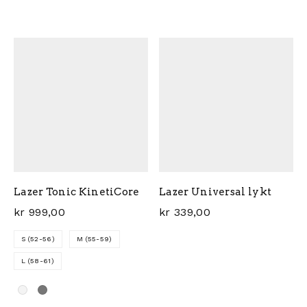
Dette produktet har flere varianter. Alternativene ka
Dette produktet har flere 
Lazer Tonic KinetiCore
Lazer Universal lykt
kr
999,00
kr
339,00
S (52-56)
M (55-59)
L (58-61)