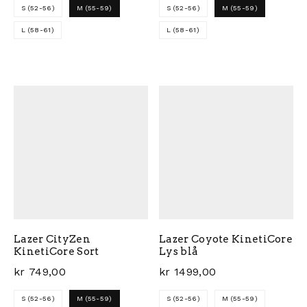
S (52-56)
M (55-59)
S (52-56)
M (55-59)
L (58-61)
L (58-61)
Dette produktet har flere varianter. Alternativene ka
Dette produktet har flere 
Lazer CityZen
Lazer Coyote KinetiCore
KinetiCore Sort
Lys blå
kr
749,00
kr
1499,00
S (52-56)
M (55-59)
S (52-56)
M (55-59)