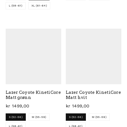
L (58-61)
XL (61-64)
Dette produktet har flere 
Dette produktet har flere varianter. Alternativene ka
Lazer Coyote KinetiCore
Lazer Coyote KinetiCore
Matt grønn
Matt hvit
kr
1499,00
kr
1499,00
S (52-56)
M (55-59)
S (52-56)
M (55-59)
L (58-61)
L (58-61)