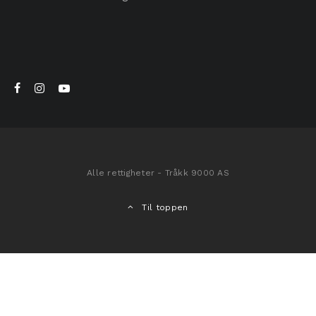
Alle rettigheter - Tråkk 9000 AS
Til toppen