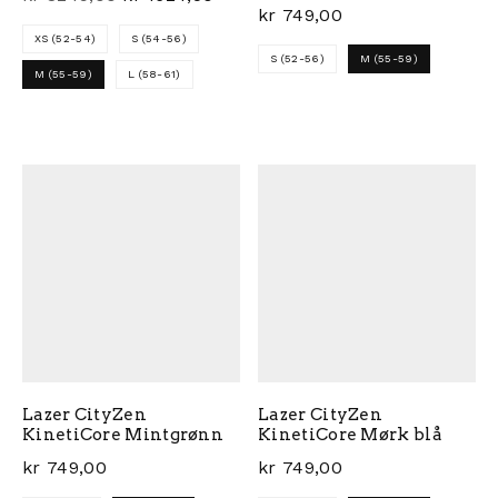
kr
749,00
XS (52-54)
S (54-56)
S (52-56)
M (55-59)
M (55-59)
L (58-61)
Dette produktet har flere 
Dette produktet har flere varianter. Alternativene ka
Lazer CityZen
Lazer CityZen
KinetiCore Mintgrønn
KinetiCore Mørk blå
kr
749,00
kr
749,00