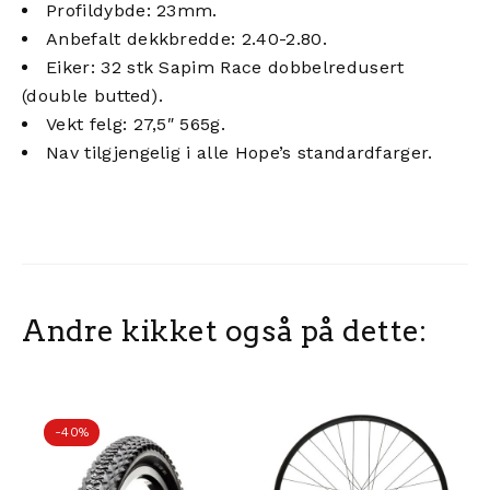
Profildybde: 23mm.
Anbefalt dekkbredde: 2.40-2.80.
Eiker: 32 stk Sapim Race dobbelredusert
(double butted).
Vekt felg: 27,5″ 565g.
Nav tilgjengelig i alle Hope’s standardfarger.
Andre kikket også på dette:
-40%