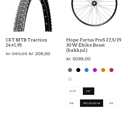
CST MTB Traction
Hope Fortus Pro5 27,5/29
24×1.95
30W Ebike Boost
(bakhjul)
Opprinnelig pris var: kr 349,00.
Nåværende pris er: kr 209,00.
kr
349,00
kr
209,00
kr
5099,00
27,5"
29"
HG
Microspline
XD
Dette produktet har flere 