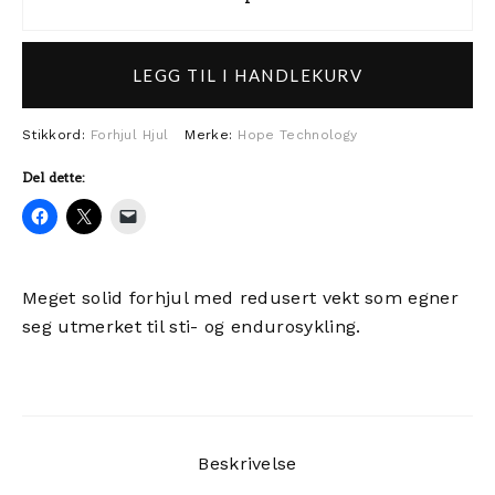
Hope Fortus Pro5 27,5/29 30W S
LEGG TIL I HANDLEKURV
Stikkord:
Forhjul
Hjul
Merke:
Hope Technology
Del dette:
Meget solid forhjul med redusert vekt som egner
seg utmerket til sti- og endurosykling.
Beskrivelse