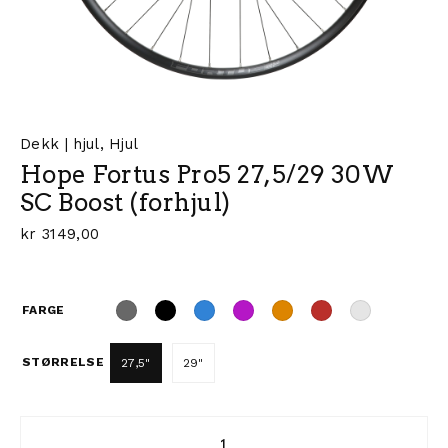
Dekk | hjul
,
Hjul
Hope Fortus Pro5 27,5/29 30W
SC Boost (forhjul)
kr
3149,00
FARGE
STØRRELSE
27,5"
29"