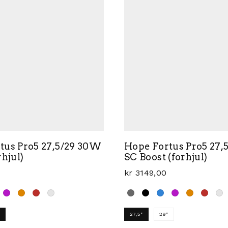
tus Pro5 27,5/29 30W
Hope Fortus Pro5 27
rhjul)
SC Boost (forhjul)
kr
3149,00
27,5"
29"
kan velges på produktsiden