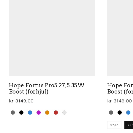
Hope Fortus Pro5 27,5 35W
Hope For
Boost (forhjul)
Boost (fo
kr
3149,00
kr
3149,00
27,5"
29"
Dette produktet har flere varianter. Alternativene 