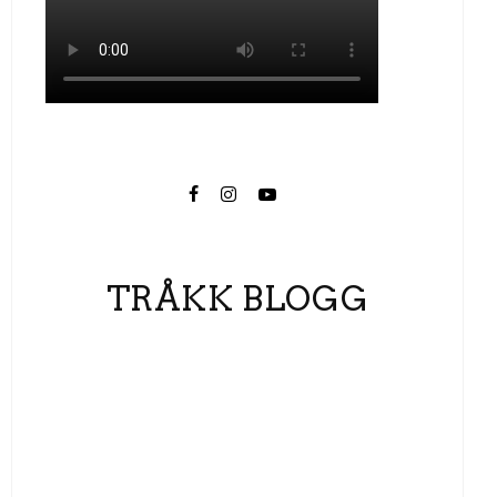
TRÅKK BLOGG
Trimmet el-sykkel
Derfor satser Tråkk på Hope