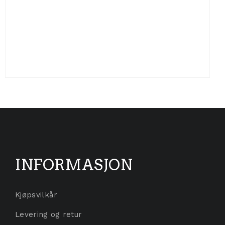
Technology
Slik unngår du at
vintersykkelsesongen tar deg på
senga
INFORMASJON
Kjøpsvilkår
Levering og retur