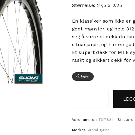
Størrelse: 27,5 x 2.25
En klassiker som ikke er 
godt mønster, og hele 312
seg å være et dekk du kan 
situasjoner, og har en god
Et supert dekk for MTB sy
raskt og sikkert dekk for v
På lager
LEGG
Suomi WXC'R 27,5 x 2
Varenummer:
T617881
Stikkord:
Merke:
Suomi Tyres