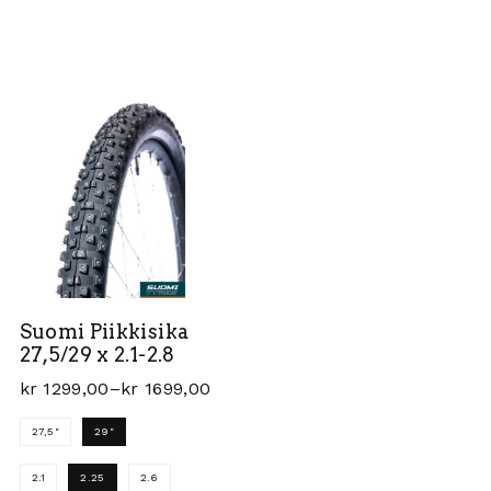
Suomi Piikkisika
27,5/29 x 2.1-2.8
Prisområde: kr 1299,00 til kr 1699,00
kr
1299,00
–
kr
1699,00
27,5"
29"
2.1
2.25
2.6
an velges på produktsiden