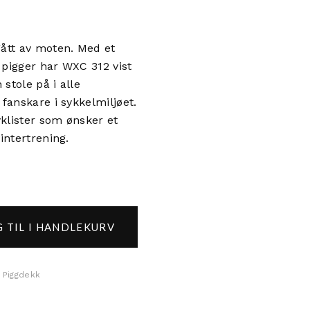
gått av moten. Med et
 pigger har WXC 312 vist
stole på i alle
 fanskare i sykkelmiljøet.
klister som ønsker et
intertrening.
 TIL I HANDLEKURV
.25 antall
Piggdekk