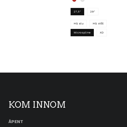
27,5"
29"
HG alu
HG stål
Microspline
XD
Dette produktet har fler
KOM INNOM
ÅPENT