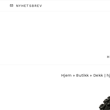
NYHETSBREV
H
Hjem
»
Butikk
»
Dekk | h