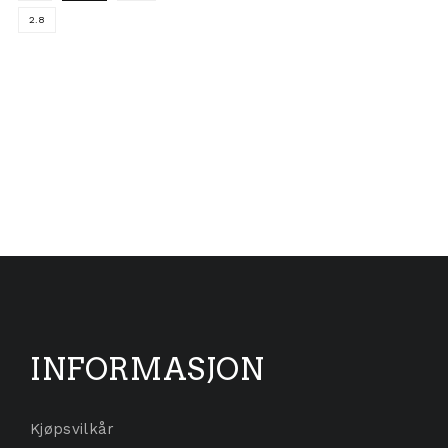
2.8
Dette produktet har flere varianter. Alternativene ka
 varianter. Alternativene kan velges på produktsiden
INFORMASJON
Kjøpsvilkår