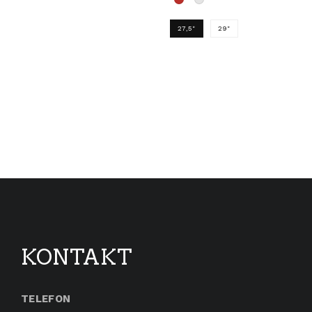
27,5"
29"
Dette produktet har flere
e varianter. Alternativene kan velges på produktsiden
KONTAKT
TELEFON