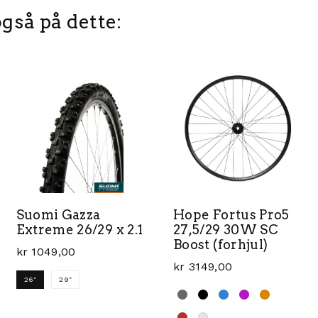
gså på dette:
Suomi Gazza
Hope Fortus Pro5
Extreme 26/29 x 2.1
27,5/29 30W SC
Boost (forhjul)
kr
1049,00
kr
3149,00
26"
29"
Dette produktet har flere varianter. Alternativene k