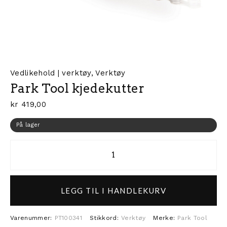
Vedlikehold | verktøy
,
Verktøy
Park Tool kjedekutter
kr
419,00
På lager
Park Tool kjedekutter antall
LEGG TIL I HANDLEKURV
Varenummer:
PT100341
Stikkord:
Verktøy
Merke:
Park Tool