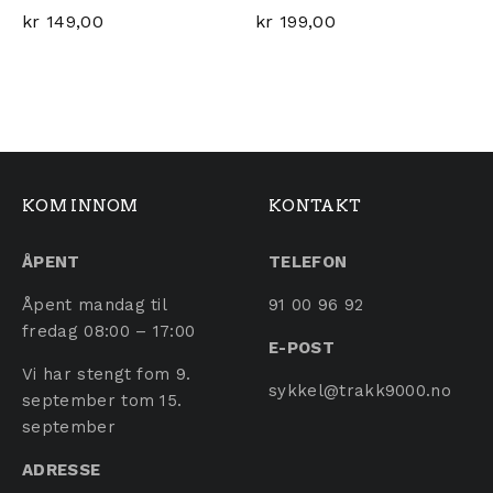
kr
149,00
kr
199,00
KOM INNOM
KONTAKT
ÅPENT
TELEFON
Åpent mandag til
91 00 96 92
fredag 08:00 – 17:00
E-POST
Vi har stengt fom 9.
sykkel@trakk9000.no
september tom 15.
september
ADRESSE