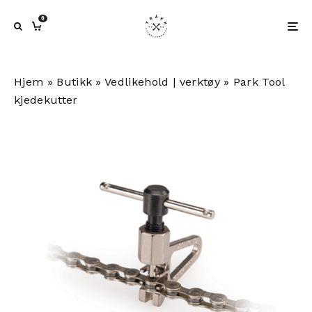
0
Hjem
»
Butikk
»
Vedlikehold | verktøy
»
Park Tool
kjedekutter