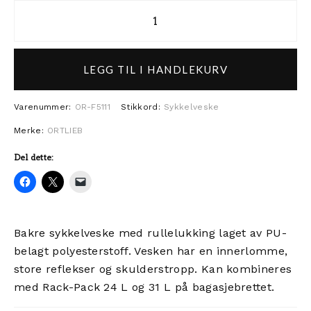
ORTLIEB Back-Roller sykkelvesk
LEGG TIL I HANDLEKURV
Varenummer:
OR-F5111
Stikkord:
Sykkelveske
Merke:
ORTLIEB
Del dette:
Bakre sykkelveske med rullelukking laget av PU-
belagt polyesterstoff. Vesken har en innerlomme,
store reflekser og skulderstropp. Kan kombineres
med Rack-Pack 24 L og 31 L på bagasjebrettet.