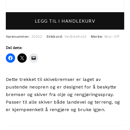
Muc-Off Disc Brake Covers anta
LEGG TIL I HANDLEKURV
Varenummer:
20223
Stikkord:
Vedlikehold
Merke:
Muc-Off
Del dette:
Dette trekket til skivebremser er laget av
pustende neopren og er designet for å beskytte
bremser og skiver fra olje og rengjøringsspray.
Passer til alle skiver både landevei og terreng, og
er kjempeenkelt å rengjøre og bruke igjen.