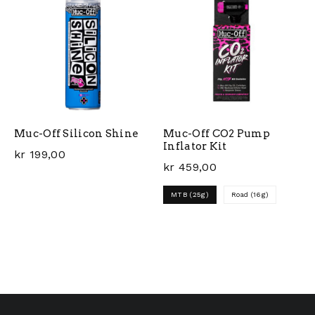
Muc-Off Silicon Shine
Muc-Off CO2 Pump
Inflator Kit
kr
199,00
kr
459,00
MTB (25g)
Road (16g)
Dette produktet har flere 