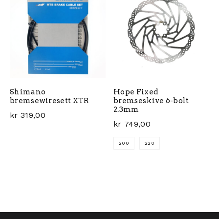
Shimano
Hope Fixed
bremsewiresett XTR
bremseskive 6-bolt
2.3mm
kr
319,00
kr
749,00
200
220
Dette produktet har flere 