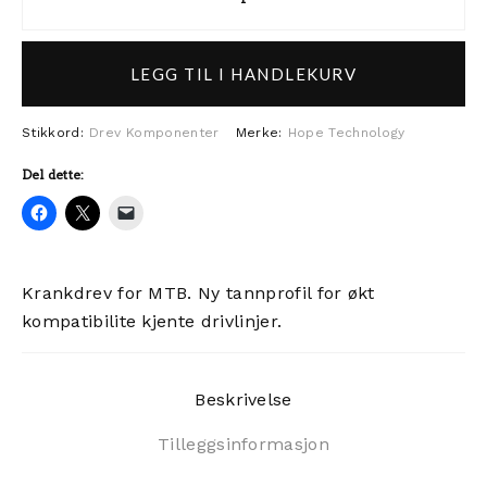
Hope Spiderless krankdrev Boos
LEGG TIL I HANDLEKURV
Stikkord:
Drev
Komponenter
Merke:
Hope Technology
Del dette:
Krankdrev for MTB. Ny tannprofil for økt
kompatibilite kjente drivlinjer.
Beskrivelse
Tilleggsinformasjon