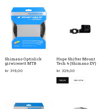
Shimano Optislick
Hope Shifter Mount
girwiresett MTB
Tech 4 (Shimano EV)
kr
319,00
kr
329,00
Høyre
Venstre
Dette produktet har flere 