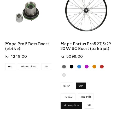
Hope Pro 5 Boss Boost
Hope Fortus Pro5 27,5/29
(ebike)
30W SC Boost (bakhjul)
kr
1249,00
kr
5099,00
HG
Microspline
XD
Dette produktet har flere varianter. Alternativene ka
27,5"
29"
HG alu
HG stål
Microspline
XD