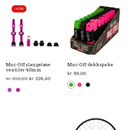
-40%
Muc-Off slangeløse
Muc-Off dekkspake
ventiler 40mm
kr
99,00
Opprinnelig pris var: kr 399,00.
Nåværende pris er: kr 239,40.
kr
399,00
kr
239,40
Dette produktet har flere 
Dette produktet har flere varianter. Alternativene ka