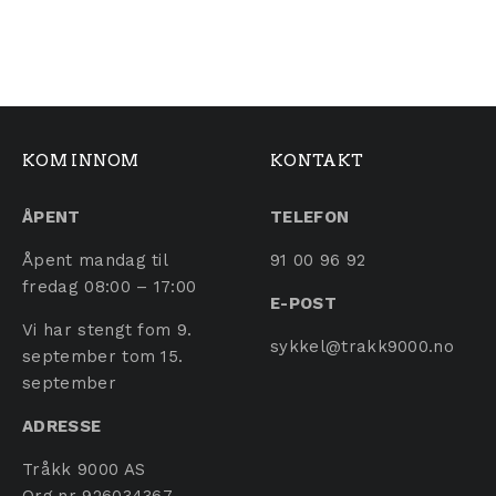
Dette produktet har flere 
KOM INNOM
KONTAKT
ÅPENT
TELEFON
Åpent mandag til
91 00 96 92
fredag 08:00 – 17:00
E-POST
Vi har stengt fom 9.
sykkel@trakk9000.no
september tom 15.
september
ADRESSE
Tråkk 9000 AS
Org.nr 926034367