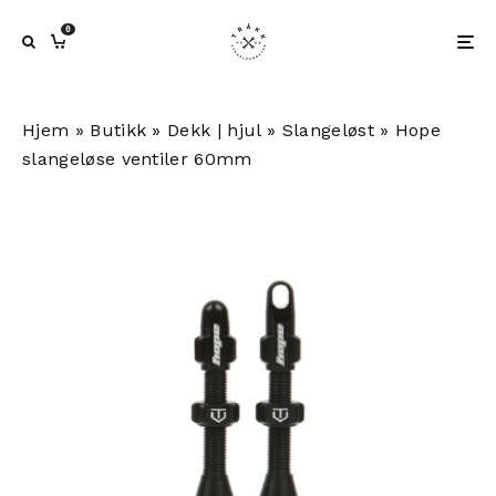
0
Hjem
»
Butikk
»
Dekk | hjul
»
Slangeløst
»
Hope
slangeløse ventiler 60mm