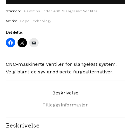
Stikkord:
Gavetips under 400
Slangeløst
Ventiler
Merke:
Hope Technology
Del dette:
CNC-maskinerte ventiler for slangeløst system.
Velg blant de syv anodiserte fargealternativer.
Beskrivelse
Tilleggsinformasjon
Beskrivelse