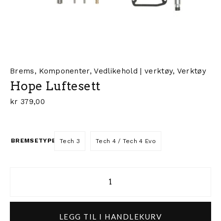
Brems
,
Komponenter
,
Vedlikehold | verktøy
,
Verktøy
Hope Luftesett
kr
379,00
BREMSETYPE
Tech 3
Tech 4 / Tech 4 Evo
Hope Luftesett antall
LEGG TIL I HANDLEKURV