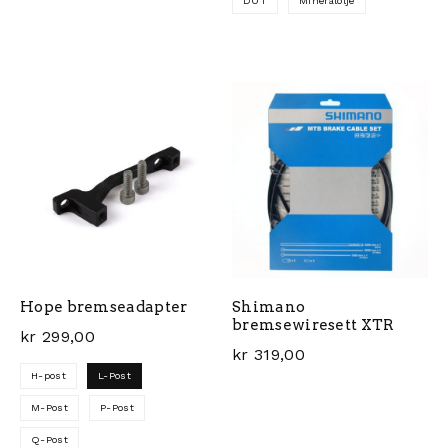
DOT
Mineralolje
Dette produktet har flere varianter. Alternativene ka
Dette produktet har flere 
Hope bremseadapter
Shimano
bremsewiresett XTR
kr
299,00
kr
319,00
H-post
L-Post
M-Post
P-Post
Q-Post