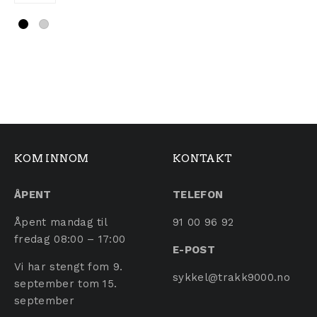
Dette produktet har flere varianter. Alternativene ka
KOM INNOM
KONTAKT
ÅPENT
TELEFON
Åpent mandag til
91 00 96 92
fredag 08:00 – 17:00
E-POST
Vi har stengt fom 9.
sykkel@trakk9000.no
september tom 15.
september