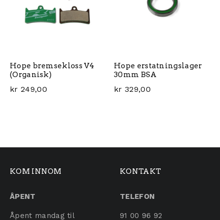
Hope bremsekloss V4
Hope erstatningslager
(Organisk)
30mm BSA
kr
249,00
kr
329,00
KOM INNOM
KONTAKT
ÅPENT
TELEFON
Åpent mandag til
91 00 96 92