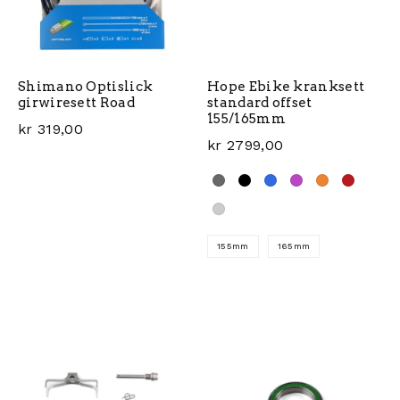
Shimano Optislick
Hope Ebike kranksett
girwiresett Road
standard offset
155/165mm
kr
319,00
kr
2799,00
155mm
165mm
Dette produktet har flere 