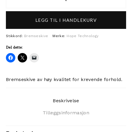
Hope Floating bremseskive Cent
LEGG TIL I HANDLEKURV
Stikkord:
Bremseskive
Merke:
Hope Technology
Del dette:
Bremseskive av høy kvalitet for krevende forhold.
Beskrivelse
Tilleggsinformasjon