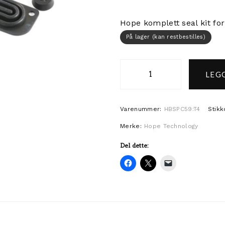
Hope komplett seal kit fo
På lager (kan restbestilles)
LEGG
Hope Brake Lever Sea
Varenummer:
HBSPC59:T4
Stikk
Merke:
Hope Technology
Del dette: