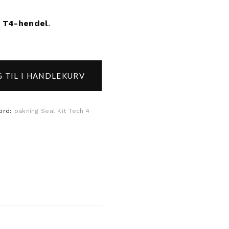
r
T4-hendel
.
 TIL I HANDLEKURV
l Kit (komplett) for Tech 4 antall
ord:
pakning
Seal Kit
Tech 4