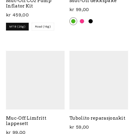
Muc-Off CO2 Pump
Muc-Off dekkspake
Inflator Kit
kr
99,00
kr
459,00
MTB (25g)
Road (16g)
Dette produktet har flere 
Dette produktet har flere varianter. Alternativene ka
Muc-Off Limfritt
Tubolito reparasjonskit
lappesett
kr
59,00
kr
99,00