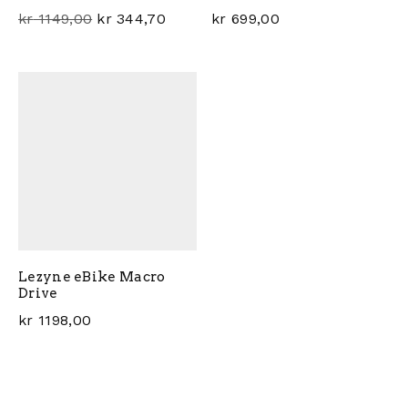
Opprinnelig pris var: kr 1149,00.
Nåværende pris er: kr 344,70.
kr
1149,00
kr
344,70
kr
699,00
Lezyne eBike Macro
Drive
kr
1198,00