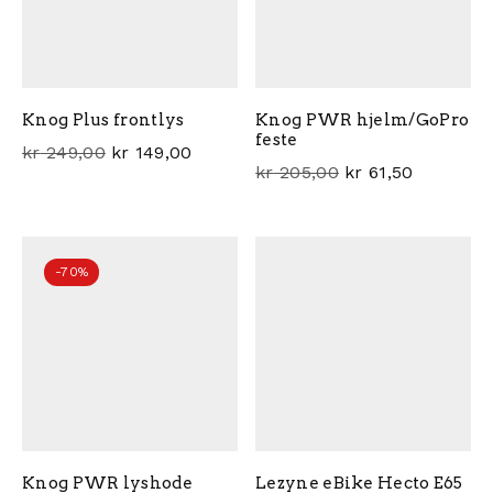
Knog Plus frontlys
Knog PWR hjelm/GoPro
feste
Opprinnelig pris var: kr 249,00.
Nåværende pris er: kr 149,00.
kr
249,00
kr
149,00
Opprinnelig pris var: kr 20
Nåværende pris er: kr 61,5
kr
205,00
kr
61,50
-70%
Knog PWR lyshode
Lezyne eBike Hecto E65