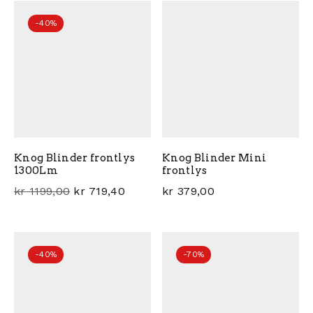
-40%
Knog Blinder frontlys
Knog Blinder Mini
1300Lm
frontlys
Opprinnelig pris var: kr 1199,00.
Nåværende pris er: kr 719,40.
kr
1199,00
kr
719,40
kr
379,00
-40%
-70%