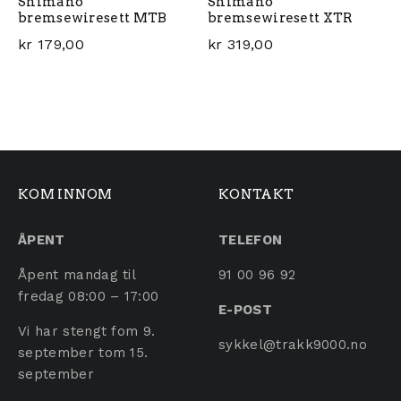
Shimano
Shimano
bremsewiresett MTB
bremsewiresett XTR
kr
179,00
kr
319,00
KOM INNOM
KONTAKT
ÅPENT
TELEFON
Åpent mandag til
91 00 96 92
fredag 08:00 – 17:00
E-POST
Vi har stengt fom 9.
sykkel@trakk9000.no
september tom 15.
september