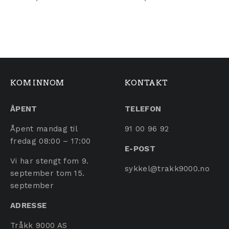
KOM INNOM
KONTAKT
ÅPENT
TELEFON
Åpent mandag til
91 00 96 92
fredag 08:00 – 17:00
E-POST
Vi har stengt fom 9.
sykkel@trakk9000.no
september tom 15.
september
ADRESSE
Tråkk 9000 AS