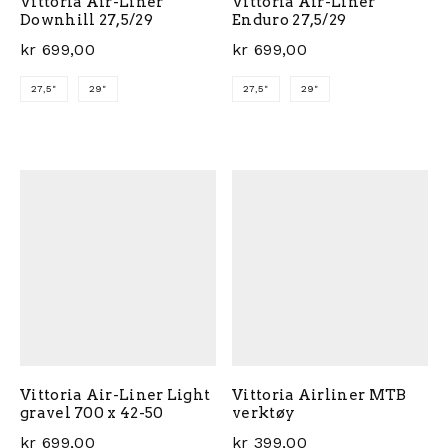
Vittoria Air-Liner
Vittoria Air-Liner
Downhill 27,5/29
Enduro 27,5/29
kr
699,00
kr
699,00
27,5"
29"
27,5"
29"
Dette produktet har flere varianter. Alternativene ka
Dette produktet har flere 
Vittoria Air-Liner Light
Vittoria Airliner MTB
gravel 700 x 42-50
verktøy
kr
699,00
kr
399,00