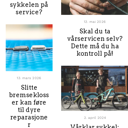
sykkelen på
service?
13. mai 2026
Skal du ta
vårservicen selv?
Dette må du ha
kontroll på!
13. mars 2026
Slitte
bremsekloss
er kan føre
til dyre
reparasjone
2. april 2024
r
Vårklar sykkel: