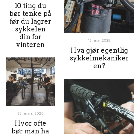
10 ting du
bør tenke på
før du lagrer
sykkelen
din for
15. mai 2025
vinteren
Hva gjør egentlig
sykkelmekaniker
en?
25. mars 2026
Hvor ofte
bør man ha