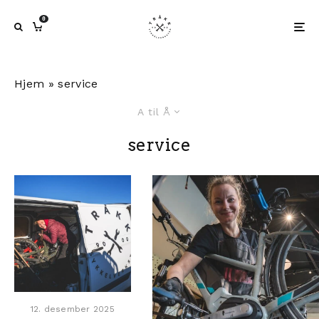
0
Hjem
»
service
A til Å
service
12. desember 2025