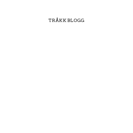
TRÅKK BLOGG
Trimmet el-sykkel
Derfor satser Tråkk på Hope
Technology
Slik unngår du at
vintersykkelsesongen tar deg på
senga